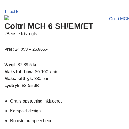
Til butik
Coltri MCH 6 SH/EM/ET
#Bedste letvægts
Pris:
24.999 – 26.865,-
Vægt:
37-39,5 kg.
Maks luft flow:
90-100 l/min
Maks. lufttryk:
330 bar
Lydtryk:
83-95 dB
Gratis opsætning inkluderet
Kompakt design
Robiste pumpeenheder